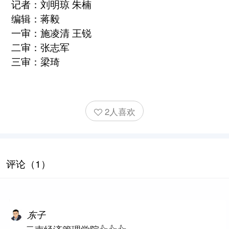
记者：刘明琼 朱楠
编辑：蒋毅
一审：施凌清 王锐
二审：张志军
三审：梁琦
2人喜欢
评论（1）
东子
云南经济管理学院👍👍👍